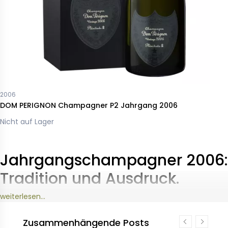
2006
DOM PERIGNON Champagner P2 Jahrgang 2006
Nicht auf Lager
Jahrgangschampagner 2006:
Tradition und Ausdruck.
weiterlesen...
Die Weinlese 2006 markierte ein wichtiges Kapitel für
den Champagner: großzügige Reife, angestrebte
Zusammenhängende Posts
Ausgewogenheit und geduldiger Ausbau auf der Hefe.