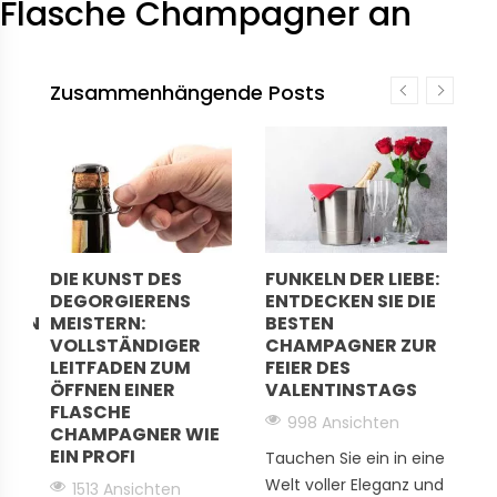
Flasche Champagner an
Zusammenhängende Posts
DIE KUNST DES
FUNKELN DER LIEBE:
W
DEGORGIERENS
ENTDECKEN SIE DIE
D
RTEN
MEISTERN:
BESTEN
2
VOLLSTÄNDIGER
CHAMPAGNER ZUR
L
LEITFADEN ZUM
FEIER DES
P
ÖFFNEN EINER
VALENTINSTAGS
A
FLASCHE
998 Ansichten
CHAMPAGNER WIE
EIN PROFI
Tauchen Sie ein in eine
En
Welt voller Eleganz und
Es
1513 Ansichten