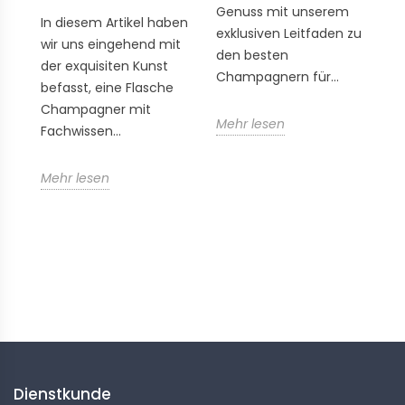
Genuss mit unserem
C
In diesem Artikel haben
exklusiven Leitfaden zu
2
wir uns eingehend mit
den besten
u
der exquisiten Kunst
Champagnern für...
L
befasst, eine Flasche
We
Champagner mit
Mehr lesen
Fachwissen...
M
Mehr lesen
Folgen Sie uns
Dienstkunde