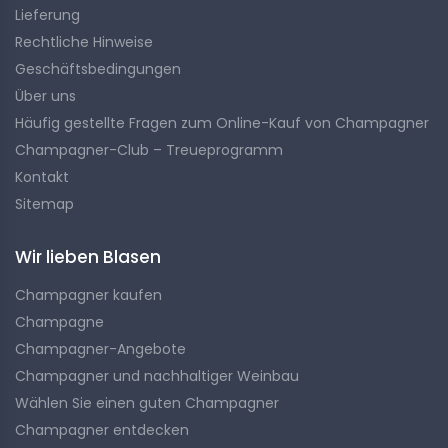
Lieferung
Rechtliche Hinweise
Eingaben und Respekt für die Gesundheit
Geschäftsbedingungen
Über uns
Der Raisonnée-Weinbau in der Champagne legt Wert
Häufig gestellte Fragen zum Online-Kauf von Champagner
auf die Kontrolle der Verwendung von Betriebsmitteln
Champagner-Club – Treueprogramm
und trägt so zur Erhaltung der Gesundheit der Reben,
Kontakt
des Bodens und der Umwelt bei. Die an diesem Ansatz
Sitemap
beteiligten Winzer suchen nach Alternativen zu
chemischen Produkten und bevorzugen sanftere
Methoden, die das Ökosystem schonen.
Wir lieben Blasen
Champagner kaufen
Der Respekt vor der Gesundheit der Reben ist von
Champagne
entscheidender Bedeutung, um die Qualität der Trauben
Champagner-Angebote
und damit die Qualität des Champagners, den Sie
Champagner und nachhaltiger Weinbau
probieren, zu gewährleisten.
Wählen Sie einen guten Champagner
Champagner entdecken