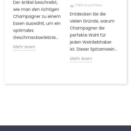
Der Artikel beschreibt,
1789 Ansichten
wie man den richtigen
Entdecken Sie die
Fi
Champagner zu einem
rn
vielen Gründe, warum
Ti
Essen auswählt, um ein
Champagner die
Q
optimales
..
perfekte Wahl für
z
Geschmackserlebnis...
jeden Weinliebhaber
er
Mehr lesen
ist. Dieser Spitzenwein...
k
die
Mehr lesen
M
Folgen Sie uns