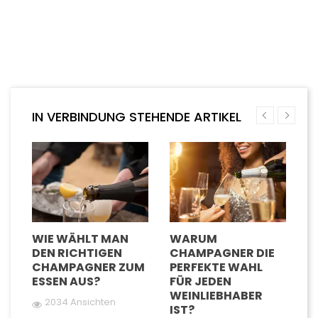
IN VERBINDUNG STEHENDE ARTIKEL
D
WIE WÄHLT MAN
WARUM
W
DEN RICHTIGEN
CHAMPAGNER DIE
G
TE
CHAMPAGNER ZUM
PERFEKTE WAHL
C
ESSEN AUS?
FÜR JEDEN
U
WEINLIEBHABER
G
2034 Ansichten
IST?
G