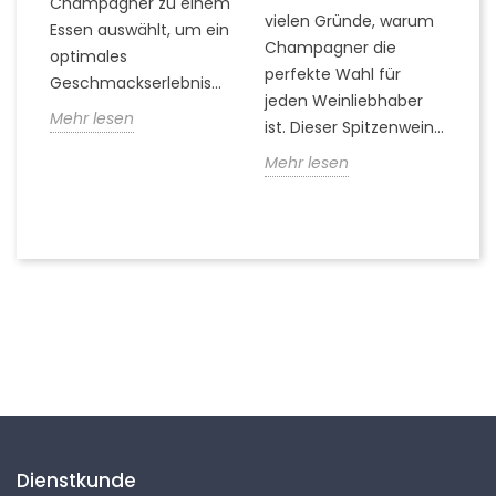
Champagner zu einem
rn
vielen Gründe, warum
Ti
Essen auswählt, um ein
Champagner die
Q
optimales
..
perfekte Wahl für
z
Geschmackserlebnis...
jeden Weinliebhaber
er
Mehr lesen
ist. Dieser Spitzenwein...
k
die
Mehr lesen
M
Folgen Sie uns
Dienstkunde