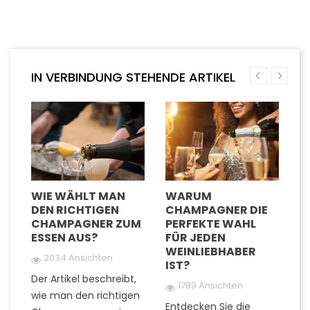
IN VERBINDUNG STEHENDE ARTIKEL
D
WIE WÄHLT MAN
WARUM
W
DEN RICHTIGEN
CHAMPAGNER DIE
G
TE
CHAMPAGNER ZUM
PERFEKTE WAHL
C
ESSEN AUS?
FÜR JEDEN
U
WEINLIEBHABER
G
2034 Ansichten
IST?
G
Der Artikel beschreibt,
1789 Ansichten
wie man den richtigen
Entdecken Sie die
Fi