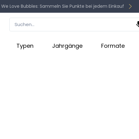
 We Love Bubbles: Sammeln Sie Punkte bei jedem Einkauf
Typen
Jahrgänge
Formate