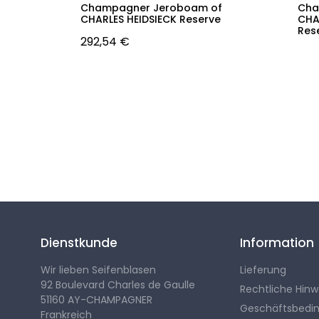
pagner
Champagner Jeroboam of
Cha
CHARLES HEIDSIECK Reserve
CHAR
Res
292,54 €
Folgen Sie uns
Dienstkunde
Information
Wir lieben Seifenblasen
Lieferung
92 Boulevard Charles de Gaulle
Rechtliche Hinw
51160 AY-CHAMPAGNER
Geschäftsbedi
Frankreich