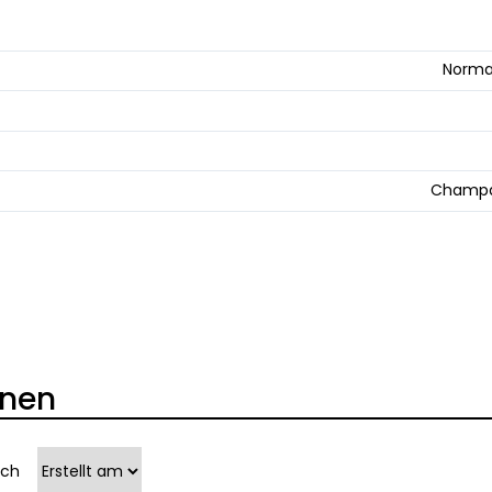
Norma
Champa
onen
ach