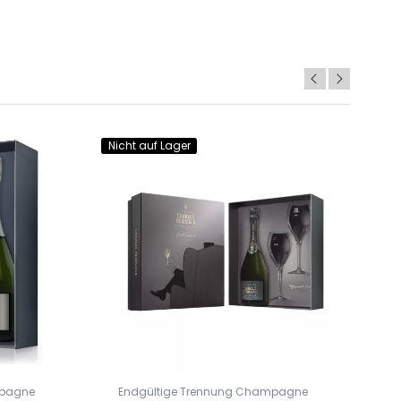
Nicht auf Lager
Nic
mpagne
Endgültige Trennung Champagne
E