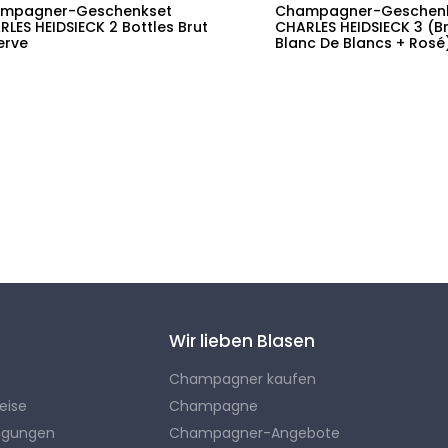
mpagner-Geschenkset
Champagner-Geschen
LES HEIDSIECK 2 Bottles Brut
CHARLES HEIDSIECK 3 (Br
erve
Blanc De Blancs + Rosé
Wir lieben Blasen
Champagner kaufen
eise
Champagne
ngungen
Champagner-Angebote