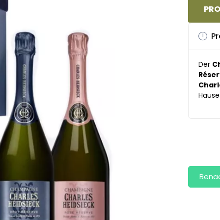
PRO
Pr
Der
C
Réser
Charl
Hause