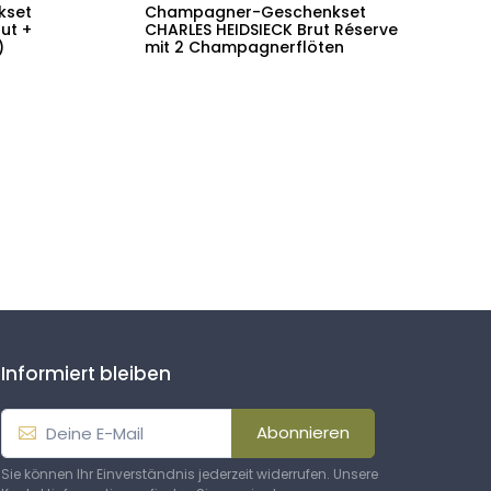
kset
Champagner-Geschenkset
C
ut +
CHARLES HEIDSIECK Brut Réserve
c
)
mit 2 Champagnerflöten
N
Informiert bleiben
Abonnieren
Sie können Ihr Einverständnis jederzeit widerrufen. Unsere