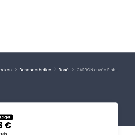
ecken
Besonderheiten
Rosé
CARBON cuvée Pink...
 Lager
8 €
eis