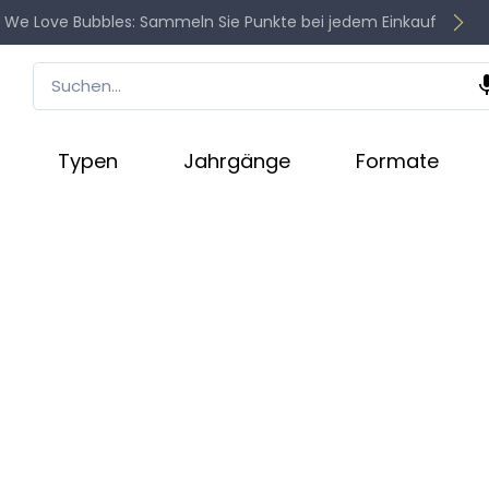
 We Love Bubbles: Sammeln Sie Punkte bei jedem Einkauf
Typen
Jahrgänge
Formate