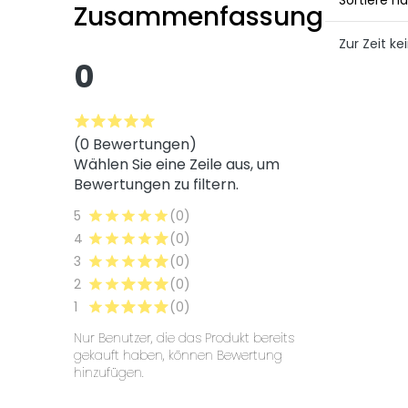
Zusammenfassung
Zur Zeit 
0
(0 Bewertungen)
Wählen Sie eine Zeile aus, um
Bewertungen zu filtern.
5
(0)
4
(0)
3
(0)
2
(0)
1
(0)
Nur Benutzer, die das Produkt bereits
gekauft haben, können Bewertung
hinzufügen.