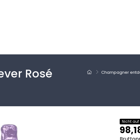
ever Rosé
Champagner entd
Nicht auf
98,1
Bruttopr