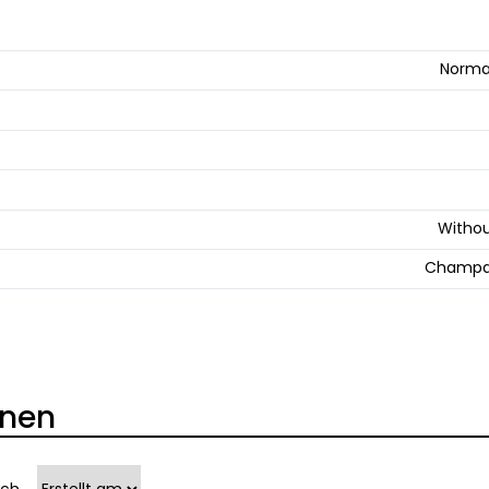
Norma
Withou
Champa
onen
ach