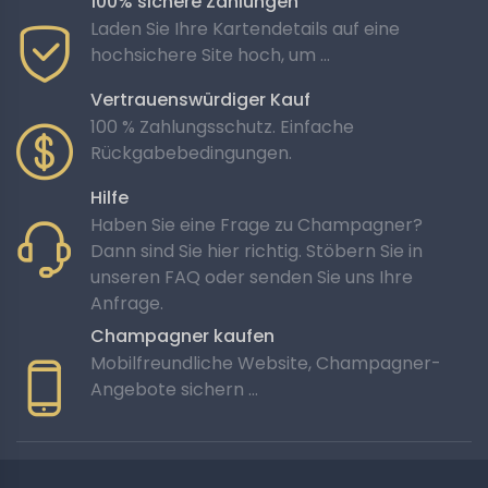
100% sichere Zahlungen
perfekte Begleiter, um die besonderen Momente des
Laden Sie Ihre Kartendetails auf eine
Lebens zu feiern. Ob ein romantischer Abend, eine Party
hochsichere Site hoch, um ...
mit Freunden oder ein außergewöhnliches Event. Die
raffinierten Aromen, die seidige Textur und die feinen
Vertrauenswürdiger Kauf
Bläschen machen Tsarine-Champagner zur idealen
100 % Zahlungsschutz. Einfache
Wahl für alle, die ein unvergleichliches Champagner-
Rückgabebedingungen.
Erlebnis suchen.
Hilfe
Haben Sie eine Frage zu Champagner?
Lagerung und Service von
Dann sind Sie hier richtig. Stöbern Sie in
unseren FAQ oder senden Sie uns Ihre
Champagner
Anfrage.
Champagner kaufen
Um die Integrität jedes Tsarine-Jahrgangs zu bewahren,
Mobilfreundliche Website, Champagner-
empfehlen wir Ihnen, Ihre Flasche Champagner unter
Angebote sichern …
optimalen Bedingungen aufzubewahren, geschützt vor
Licht- und Temperaturschwankungen. Servieren Sie den
Champagner bei einer Temperatur zwischen 8 und 10
Grad Celsius, um die subtilen Aromen und delikaten