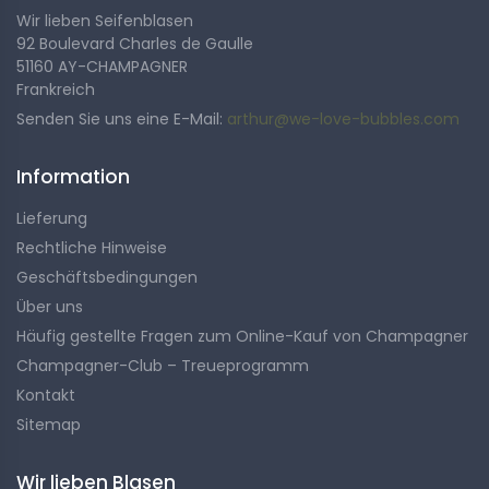
Champagne Tsarine Brut Rosé
Wir lieben Seifenblasen
92 Boulevard Charles de Gaulle
– Tiefe Intensität und exquisite
51160 AY-CHAMPAGNER
Brillanz
Frankreich
Senden Sie uns eine E-Mail:
arthur@we-love-bubbles.com
Entdecken Sie die rubinrote Farbe des Champagners
Information
Tsarine Brut Rosé, eine Cuvée, die durch ihre tiefe
Intensität und exquisite Brillanz besticht. Die
Lieferung
ausgewogenen Anteile von Chardonnay, Meunier und
Rechtliche Hinweise
Pinot Noir, kombiniert mit einer Dosage von 8 gr/l,
Geschäftsbedingungen
schaffen eine perfekte Champagner-Balance zwischen
Über uns
Frische und Komplexität. Eine rosige Symphonie, die alle
Häufig gestellte Fragen zum Online-Kauf von Champagner
Sinne weckt.
Champagner-Club – Treueprogramm
Kontakt
Sitemap
Champagne Tsarine Premier
Cru – Ein Blasenballett mit
Wir lieben Blasen