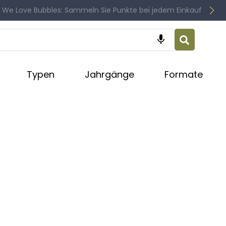
 We Love Bubbles: Sammeln Sie Punkte bei jedem Einkauf

Typen
Jahrgänge
Formate