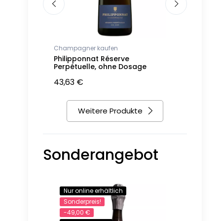
Champagner kaufen
Champagne
anc de
Philipponnat Réserve
Nicolas Fe
9
Perpétuelle, ohne Dosage
Blancs Ja
43,63 €
39,57 €
Weitere Produkte
Sonderangebot
Nur online erhältlich
-32,00 €
Sonderpreis!
-49,00 €