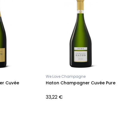
We Love Champagne
er Cuvée
Haton Champagner Cuvée Pure
33,22 €