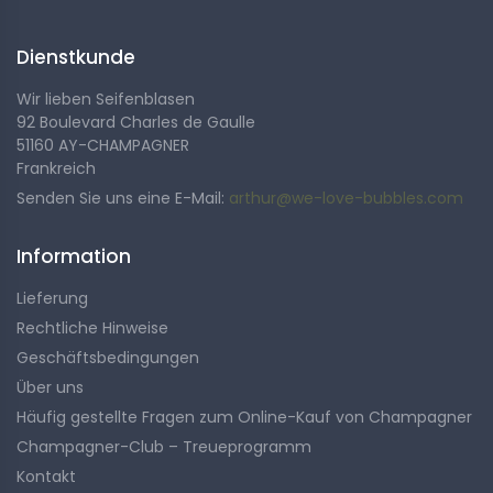
dank einer subtilen, vom Pinot Meunier dominierten Assemblage.
Ein Familienwissen im Dienste des Geschmacks.
Jeder Flakon spiegelt eine starke Verpflichtung wider: Champagner mit
Dienstkunde
Charakter anzubieten, die zugänglich und aufrichtig sind.
Wir lieben Seifenblasen
92 Boulevard Charles de Gaulle
51160 AY-CHAMPAGNER
Frankreich
Senden Sie uns eine E-Mail:
arthur@we-love-bubbles.com
Information
Lieferung
Rechtliche Hinweise
Geschäftsbedingungen
Über uns
Häufig gestellte Fragen zum Online-Kauf von Champagner
Champagner-Club – Treueprogramm
Kontakt