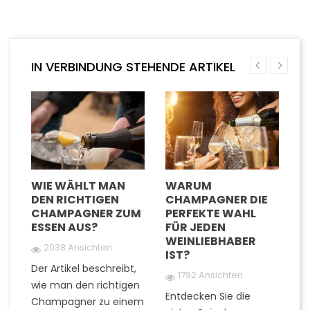
IN VERBINDUNG STEHENDE ARTIKEL
D
WIE WÄHLT MAN
WARUM
W
DEN RICHTIGEN
CHAMPAGNER DIE
G
TE
CHAMPAGNER ZUM
PERFEKTE WAHL
C
ESSEN AUS?
FÜR JEDEN
U
WEINLIEBHABER
G
2038 Ansichten
IST?
G
Der Artikel beschreibt,
1792 Ansichten
wie man den richtigen
Entdecken Sie die
Fi
Champagner zu einem
rn