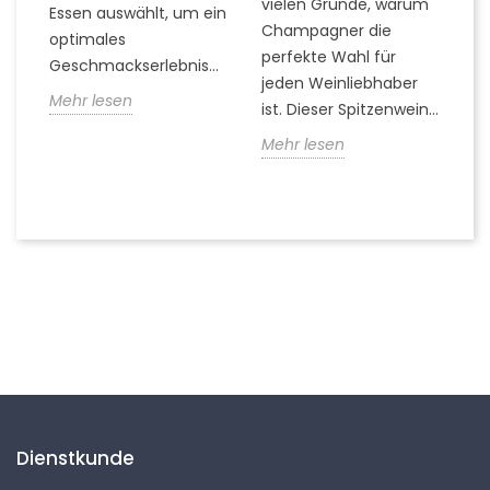
vielen Gründe, warum
Ti
Essen auswählt, um ein
Champagner die
Q
optimales
..
perfekte Wahl für
z
Geschmackserlebnis...
jeden Weinliebhaber
er
Mehr lesen
ist. Dieser Spitzenwein...
k
die
Mehr lesen
M
Folgen Sie uns
Dienstkunde