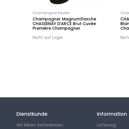
gne
Champagner kaufen
Cha
dences
Champagner Magnumflasche
CHA
CHASSENAY D’ARCE Brut Cuvée
Bla
Première Champagner
Cha
Nicht auf Lager
Nich
Folgen Sie uns
Dienstkunde
Information
Wir lieben Seifenblasen
Lieferung