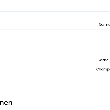
Norma
Withou
Champa
onen