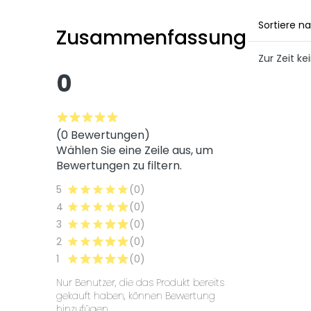
Sortiere n
Zusammenfassung
Zur Zeit 
0
(0 Bewertungen)
Wählen Sie eine Zeile aus, um
Bewertungen zu filtern.
5
(0)
4
(0)
3
(0)
2
(0)
1
(0)
Nur Benutzer, die das Produkt bereits
gekauft haben, können Bewertung
hinzufügen.