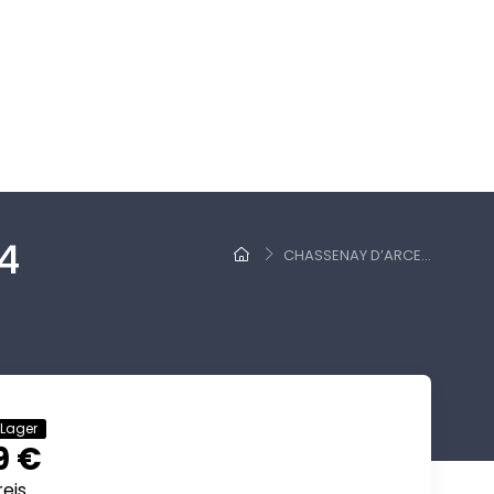
4
CHASSENAY D’ARCE...
 Lager
9 €
eis