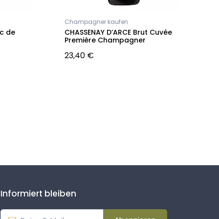
Champagner kaufen
E
c de
CHASSENAY D’ARCE Brut Cuvée
C
Première Champagner
A
C
23,40 €
N
Informiert bleiben