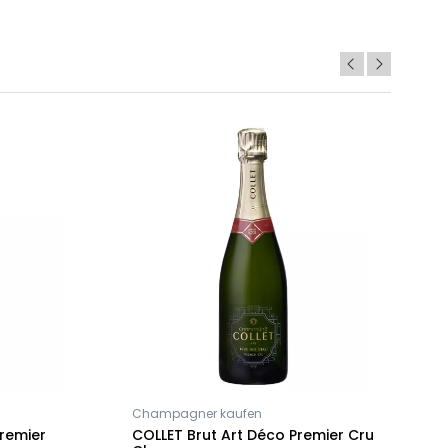
Champagner kaufen
E
Premier
COLLET Brut Art Déco Premier Cru
C