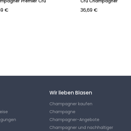
mpagner Premier Cru
Cru Champagner
69 €
36,69 €
Wir lieben Blasen
Champagner kaufen
eise
Champagne
ngungen
Champagner-Angebote
Champagner und nachhaltiger