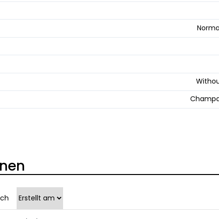
Norma
Withou
Champa
onen
ach