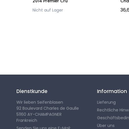
2014 Premier Cru
Cha
36,
Nicht auf Lager
Folgen Sie uns
Dienstkunde
Information
Wir lieben Seifenblasen
Lieferung
92 Boulevard Charles de Gaulle
Rechtliche Hinw
51160 AY-CHAMPAGNER
Geschäftsbedi
Frankreich
Über uns
Senden Sie uns eine E-Mail: