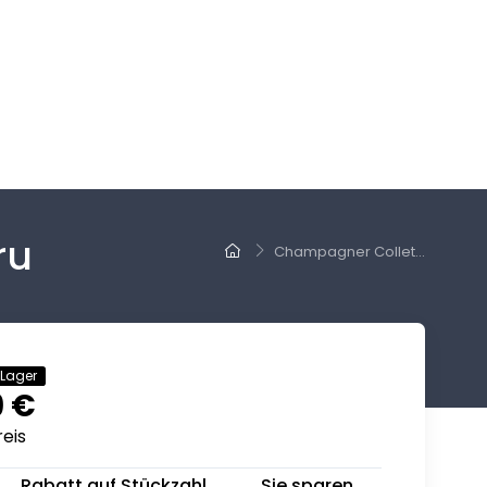
ru
Champagner Collet...
 Lager
9 €
eis
Rabatt auf Stückzahl
Sie sparen