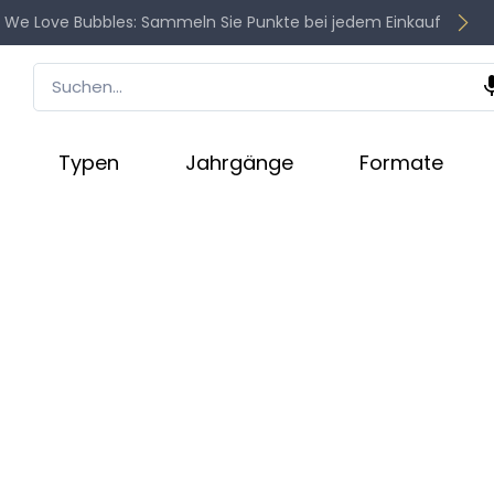
 We Love Bubbles: Sammeln Sie Punkte bei jedem Einkauf
Typen
Jahrgänge
Formate