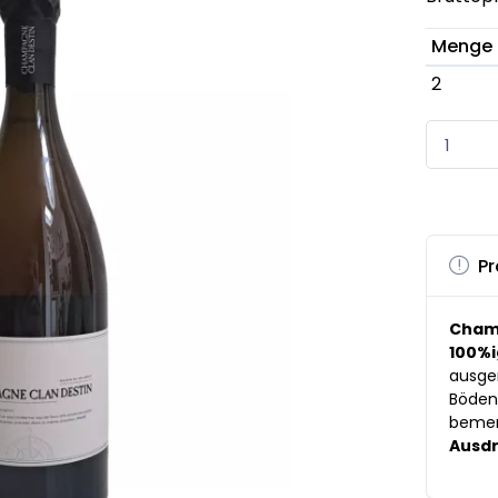
Menge
2
Pr
Cham
100%
ausge
Böden
beme
Ausd