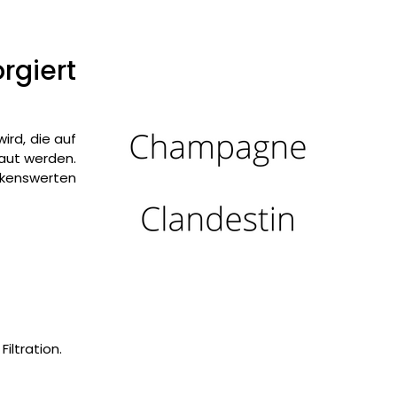
giert
rd, die auf
aut werden.
rkenswerten
iltration.