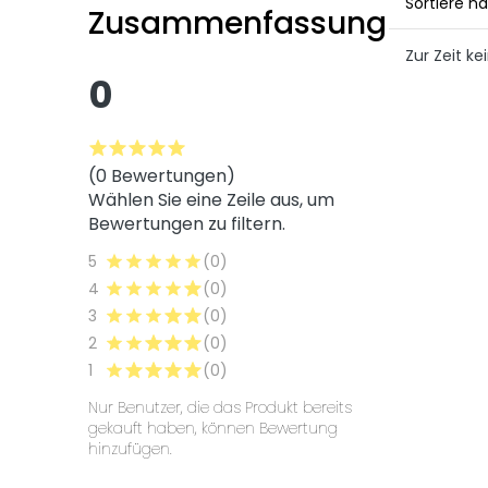
Sortiere n
Zusammenfassung
Zur Zeit 
0
(0 Bewertungen)
Wählen Sie eine Zeile aus, um
Bewertungen zu filtern.
5
(0)
4
(0)
3
(0)
2
(0)
1
(0)
Nur Benutzer, die das Produkt bereits
gekauft haben, können Bewertung
hinzufügen.