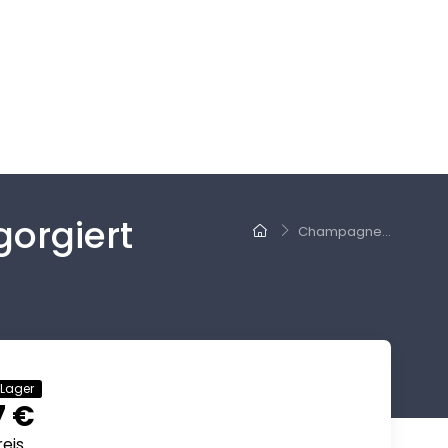
orgiert
Champagne...
 Lager
7 €
eis