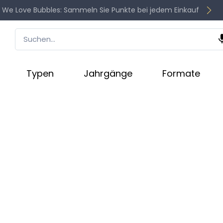
 We Love Bubbles: Sammeln Sie Punkte bei jedem Einkauf
Typen
Jahrgänge
Formate