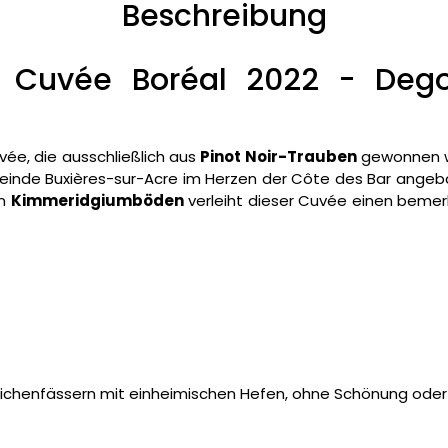
Beschreibung
Cuvée Boréal 2022 - Degor
vée, die ausschließlich aus
Pinot Noir-Trauben
gewonnen wi
einde Buxières-sur-Acre im Herzen der Côte des Bar angeb
en
Kimmeridgiumböden
verleiht dieser Cuvée einen beme
ichenfässern mit einheimischen Hefen, ohne Schönung oder F