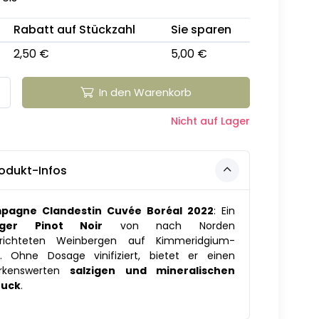
Rabatt auf Stückzahl
Sie sparen
2,50 €
5,00 €
In den Warenkorb
Nicht auf Lager
odukt-Infos
pagne Clandestin Cuvée Boréal 2022
: Ein
iger Pinot Noir
von nach Norden
richteten Weinbergen auf Kimmeridgium-
. Ohne Dosage vinifiziert, bietet er einen
rkenswerten
salzigen und mineralischen
ruck
.