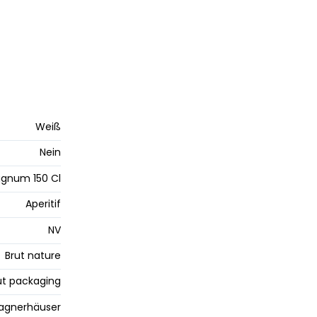
Weiß
Nein
gnum 150 Cl
Aperitif
NV
Brut nature
t packaging
gnerhäuser