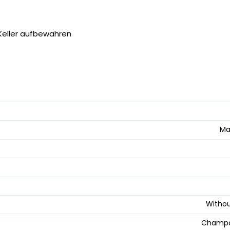
 Keller aufbewahren
Ma
Withou
Champa