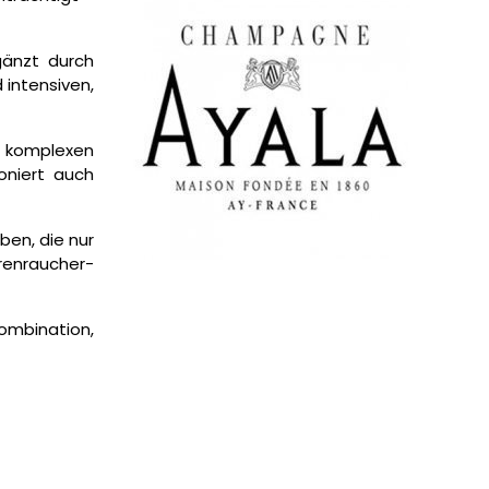
gänzt durch
intensiven,
e komplexen
oniert auch
ben, die nur
renraucher-
ombination,