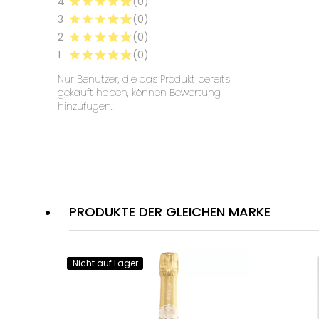
4
(0)
3
(0)
2
(0)
1
(0)
Nur Benutzer, die das Produkt bereits
gekauft haben, können Bewertung
hinzufügen.
PRODUKTE DER GLEICHEN MARKE
Nicht auf Lager