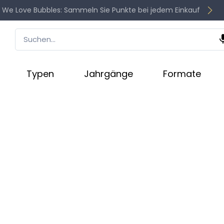
 We Love Bubbles: Sammeln Sie Punkte bei jedem Einkauf
Typen
Jahrgänge
Formate