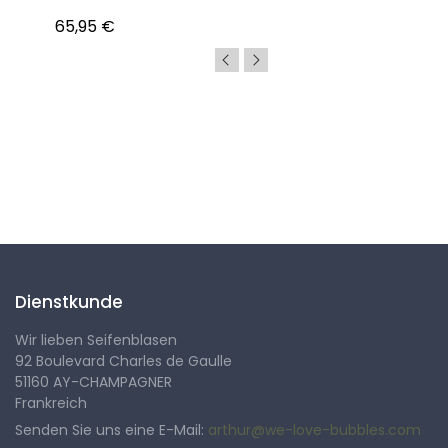
65,95 €
Folgen Sie uns
Dienstkunde
Wir lieben Seifenblasen
92 Boulevard Charles de Gaulle
51160 AY-CHAMPAGNER
Frankreich
Senden Sie uns eine E-Mail:
arthur@we-love-bubbles.com