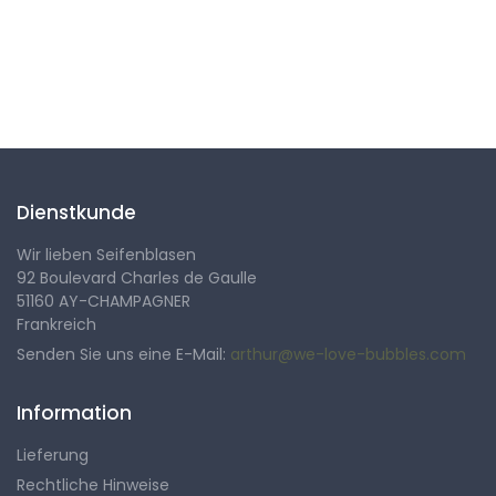
Folgen Sie uns
Dienstkunde
Wir lieben Seifenblasen
92 Boulevard Charles de Gaulle
51160 AY-CHAMPAGNER
Frankreich
Senden Sie uns eine E-Mail:
arthur@we-love-bubbles.com
Information
Lieferung
Rechtliche Hinweise