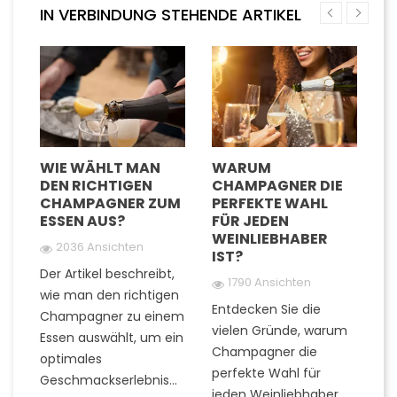
IN VERBINDUNG STEHENDE ARTIKEL
D
WIE WÄHLT MAN
WARUM
W
DEN RICHTIGEN
CHAMPAGNER DIE
G
TE
CHAMPAGNER ZUM
PERFEKTE WAHL
C
ESSEN AUS?
FÜR JEDEN
U
WEINLIEBHABER
G
2036 Ansichten
IST?
G
Der Artikel beschreibt,
1790 Ansichten
wie man den richtigen
Entdecken Sie die
Fi
Champagner zu einem
rn
vielen Gründe, warum
Ti
Essen auswählt, um ein
Champagner die
Q
optimales
..
perfekte Wahl für
z
Geschmackserlebnis...
jeden Weinliebhaber
er