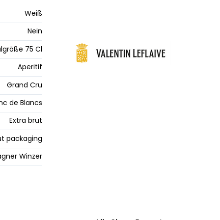
Weiß
Nein
lgröße 75 Cl
Aperitif
Grand Cru
nc de Blancs
Extra brut
t packaging
gner Winzer