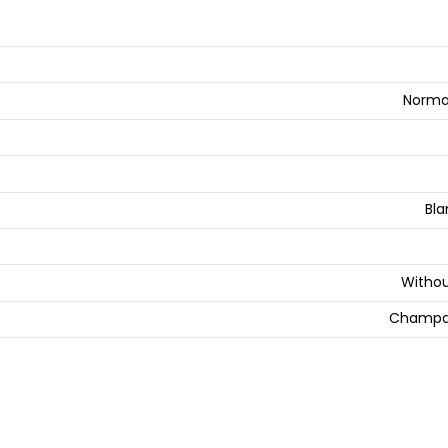
Norma
Bla
Withou
Champa