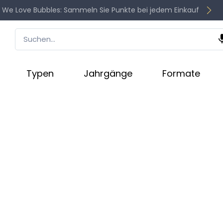
 We Love Bubbles: Sammeln Sie Punkte bei jedem Einkauf
Typen
Jahrgänge
Formate