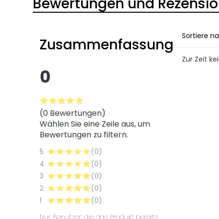
Bewertungen und Rezensi
Sortiere n
Zusammenfassung
Zur Zeit 
0
(0 Bewertungen)
Wählen Sie eine Zeile aus, um
Bewertungen zu filtern.
5
(0)
4
(0)
3
(0)
2
(0)
1
(0)
Nur Benutzer, die das Produkt bereits