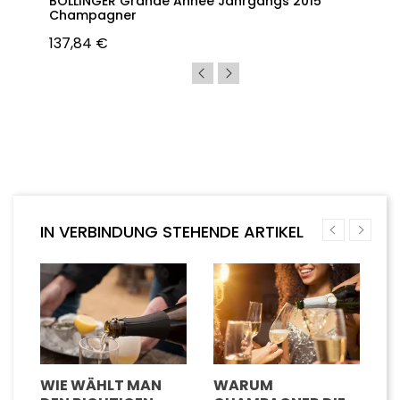
BOLLINGER Grande Année Jahrgangs 2015
Champagner
137,84 €
IN VERBINDUNG STEHENDE ARTIKEL
WIE WÄHLT MAN
WARUM
W