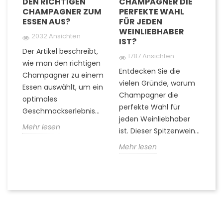
DEN RICHTIGEN
CHAMPAGNER DIE
G
CHAMPAGNER ZUM
PERFEKTE WAHL
C
ESSEN AUS?
FÜR JEDEN
U
WEINLIEBHABER
G
2032 Ansichten
IST?
G
Der Artikel beschreibt,
1787 Ansichten
t-
wie man den richtigen
Entdecken Sie die
Fi
Champagner zu einem
vielen Gründe, warum
Ti
Essen auswählt, um ein
Champagner die
Q
optimales
perfekte Wahl für
z
Geschmackserlebnis...
jeden Weinliebhaber
er
Mehr lesen
ist. Dieser Spitzenwein...
k
die
Mehr lesen
M