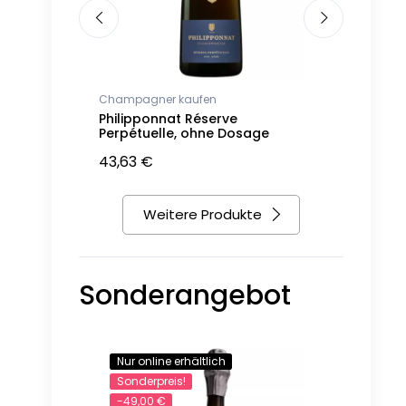
Champagner kaufen
Champagne
anc de
Philipponnat Réserve
Nicolas Fe
9
Perpétuelle, ohne Dosage
Blancs Ja
43,63 €
39,57 €
Weitere Produkte
Sonderangebot
Nur online erhältlich
-32,00 €
Sonderpreis!
-49,00 €