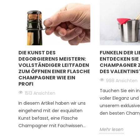
Das Erbe und die Leide
William Saintot werden von
weitergegeben
DIE KUNST DES
FUNKELN DER LI
DEGORGIERENS MEISTERN:
ENTDECKEN SIE 
VOLLSTÄNDIGER LEITFADEN
CHAMPAGNER Z
ZUM ÖFFNEN EINER FLASCHE
DES VALENTIN
Die epische Reise der Familie Saintot in die Welt 
CHAMPAGNER WIE EIN
Nachdem er im Krieg verletzt worden war, ließ er sich
998 Ansichten
PROFI
Avenay Val d'Or nieder, um den anspruchsvollen B
Tauchen Sie ein in
1513 Ansichten
Weingeschichte der Familie. Sein Sohn Clément wurde
Neu
voller Eleganz un
Winzer und gründete seine eigene Marke. Diese Leid
In diesem Artikel haben wir uns
unserem exklusive
älteste seiner Kinder, William, weitergegeben, der i
eingehend mit der exquisiten
den besten Champa
seiner Frau Paule sein erstes Grundstück, „Les Noues“
Kunst befasst, eine Flasche
eines Weinabenteuers, gepaart mit Unabhängigkeit und
Champagner mit Fachwissen...
Mehr lesen