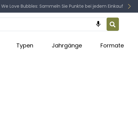
 We Love Bubbles: Sammeln Sie Punkte bei jedem Einkauf

Typen
Jahrgänge
Formate