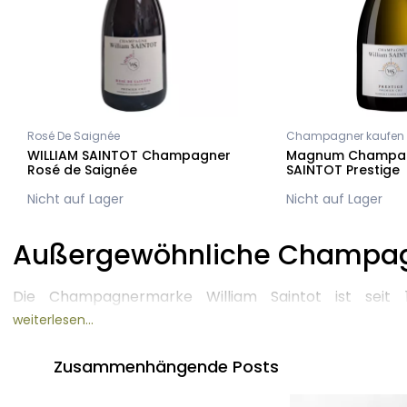
Rosé De Saignée
Champagner kaufen
WILLIAM SAINTOT Champagner
Magnum Champag
Rosé de Saignée
SAINTOT Prestige
Nicht auf Lager
Nicht auf Lager
Außergewöhnliche Champagn
Die Champagnermarke William Saintot ist seit 
unerschütterlichen Verbundenheit mit dem Land der 
weiterlesen...
eng mit der Leidenschaft, Hingabe und dem unerschü
Familie Saintot in dieser Kunst verbunden des Weinbaus
Zusammenhängende Posts