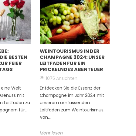
nschaft von Champagner
 Generation zu Generation
EBE:
WEINTOURISMUS IN DER
DIE BESTEN
CHAMPAGNE 2024: UNSER
UR FEIER
LEITFADEN FÜR EIN
STAGS
PRICKELNDES ABENTEUER
des Champagners begann 1918 mit Firmin Saintot.
 auf Wunsch von Champagne Leclerc Brillant im Dorf
1075 Ansichten
eruf des Fuhrmanns auszuüben. Hier wurzelt die
 eine Welt
Entdecken Sie die Essenz der
, inspiriert von der Leidenschaft seines Vaters,
Neu
d Genuss mit
Champagne im Jahr 2024 mit
enschaft für das Land und den Beruf wurde an das
n Leitfaden zu
unserem umfassenden
m Alter von nur 22 Jahren beschloss, zusammen mit
gnern für...
Leitfaden zum Weintourismus.
, zu erwerben. Diese Übernahme markiert den Beginn
Von...
 Entschlossenheit.
Mehr lesen