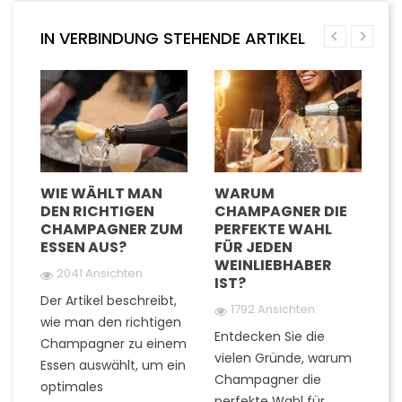
IN VERBINDUNG STEHENDE ARTIKEL
D
WIE WÄHLT MAN
WARUM
W
DEN RICHTIGEN
CHAMPAGNER DIE
G
TE
CHAMPAGNER ZUM
PERFEKTE WAHL
C
ESSEN AUS?
FÜR JEDEN
U
WEINLIEBHABER
G
2041 Ansichten
IST?
G
Der Artikel beschreibt,
1792 Ansichten
wie man den richtigen
Entdecken Sie die
Fi
Champagner zu einem
rn
vielen Gründe, warum
Ti
Essen auswählt, um ein
Champagner die
Q
optimales
..
perfekte Wahl für
z