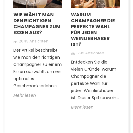
D
WIE WÄHLT MAN
WARUM
W
DEN RICHTIGEN
CHAMPAGNER DIE
G
TE
CHAMPAGNER ZUM
PERFEKTE WAHL
C
ESSEN AUS?
FÜR JEDEN
U
WEINLIEBHABER
G
2043 Ansichten
IST?
G
Der Artikel beschreibt,
1795 Ansichten
wie man den richtigen
Entdecken Sie die
Fi
Champagner zu einem
rn
vielen Gründe, warum
Ti
Essen auswählt, um ein
Champagner die
Q
optimales
..
perfekte Wahl für
z
Geschmackserlebnis...
jeden Weinliebhaber
er
Mehr lesen
ist. Dieser Spitzenwein...
k
die
Mehr lesen
M