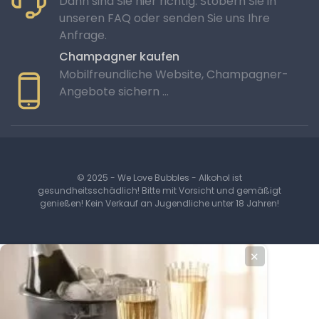
Dann sind Sie hier richtig. Stöbern Sie in
unseren FAQ oder senden Sie uns Ihre
Anfrage.
Champagner kaufen
Mobilfreundliche Website, Champagner-
Angebote sichern …
© 2025 - We Love Bubbles - Alkohol ist
gesundheitsschädlich! Bitte mit Vorsicht und gemäßigt
genießen! Kein Verkauf an Jugendliche unter 18 Jahren!
✕