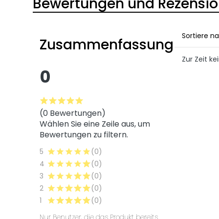
Bewertungen und Rezensi
Sortiere n
Zusammenfassung
Zur Zeit 
0
(0 Bewertungen)
Wählen Sie eine Zeile aus, um
Bewertungen zu filtern.
5
(0)
4
(0)
3
(0)
2
(0)
1
(0)
Nur Benutzer, die das Produkt bereits