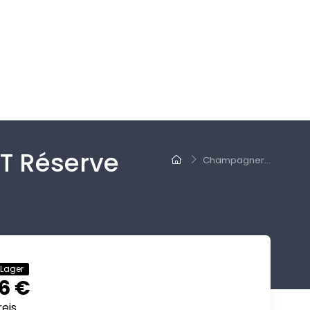
 Réserve
Champagner...
 Lager
6 €
eis