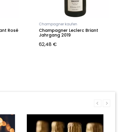
Champagner kaufen
C
ant Rosé
Champagner Leclerc Briant
C
Jahrgang 2019
L
E
62,48 €
N