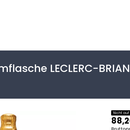
lasche LECLERC-BRIANT
Nicht auf
88,2
Bruttopr