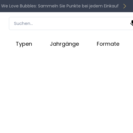
Kostenlose Lieferung ab 210 €
Club We Love Bubbles:
Sammeln Sie Punkte bei
jedem Einkauf
Typen
Jahrgänge
Formate