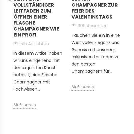
VOLLSTÄNDIGER
CHAMPAGNER ZUR
L
ausgeprägte und raffinierte Mineralität. Die Grands Crus
LEITFADEN ZUM
FEIER DES
P
von Cramant, Avize, Oger und der 1er Cru Vertus sind die
ÖFFNEN EINER
VALENTINSTAGS
A
Juwelen dieses 19 Hektar großen Anwesens.
FLASCHE
999 Ansichten
CHAMPAGNER WIE
EIN PROFI
Tauchen Sie ein in eine
En
Philosophie und
Welt voller Eleganz und
Es
1516 Ansichten
Genuss mit unserem
C
Familientradition
In diesem Artikel haben
exklusiven Leitfaden zu
2
wir uns eingehend mit
den besten
u
der exquisiten Kunst
Champagnern für...
L
befasst, eine Flasche
Über den guten Ruf hinaus zeichnet sich Larmandier-
We
Champagner mit
Bernier durch seine Philosophie aus, die auf Biodynamik
Mehr lesen
Fachwissen...
und natürliche Weinherstellung ausgerichtet ist. Sophie,
M
Pierre, Arthur und Georges, Hüter der Tradition seit 8
Generationen, haben den Weg der Differenz gewählt
Mehr lesen
und verzichten auf formatierte Weine zugunsten eines
authentischen Ansatzes. Die zutage tretende Kreide, die
durchschnittlich 35 Jahre alten Reben und der
biodynamische Anbau seit mehr als 20 Jahren