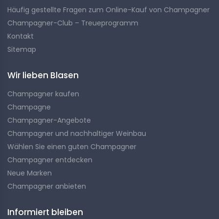
eine Widerstandskraft, die die Familie charakterisieren
Häufig gestellte Fragen zum Online-Kauf von Champagner
sollte.
Champagner-Club – Treueprogramm
Kontakt
1988–2010: Renaissance und Anerkennung
Sitemap
Wir lieben Blasen
Pierre, Sohn von Philippe und Elisabeth, übernahm 1988
das Unternehmen. Die Befragung führte 1992 zu einem
Champagner kaufen
völligen Verzicht auf Herbizide. 1999 kam Biodynamik auf
Champagne
den Plan, gefolgt vom Erwerb von 4 Hektar in Vertus im
Champagner-Angebote
Jahr 2002. Anerkennung und Auszeichnungen gab es in
Champagner und nachhaltiger Weinbau
Hülle und Fülle in den folgenden Jahren, mit dem Bau
Wählen Sie einen guten Champagner
eines Kellers im Jahr 2010, um eine längere Reifung in
Holz zu gewährleisten.
Champagner entdecken
Neue Marken
Champagner anbieten
2017–2020: Familienkontinuität und neue
Perspektiven
Informiert bleiben