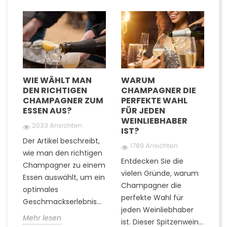
D
WIE WÄHLT MAN
WARUM
W
DEN RICHTIGEN
CHAMPAGNER DIE
G
TE
CHAMPAGNER ZUM
PERFEKTE WAHL
C
ESSEN AUS?
FÜR JEDEN
U
WEINLIEBHABER
G
2033 Ansichten
IST?
G
Der Artikel beschreibt,
1789 Ansichten
wie man den richtigen
Entdecken Sie die
Fi
Champagner zu einem
rn
vielen Gründe, warum
Ti
Essen auswählt, um ein
Champagner die
Q
optimales
..
perfekte Wahl für
z
Geschmackserlebnis...
jeden Weinliebhaber
er
Mehr lesen
ist. Dieser Spitzenwein...
k