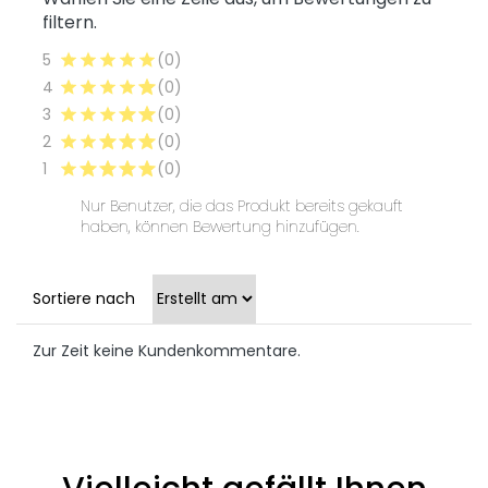
filtern.
5
(0)
4
(0)
3
(0)
2
(0)
1
(0)
Nur Benutzer, die das Produkt bereits gekauft
haben, können Bewertung hinzufügen.
Sortiere nach
Zur Zeit keine Kundenkommentare.