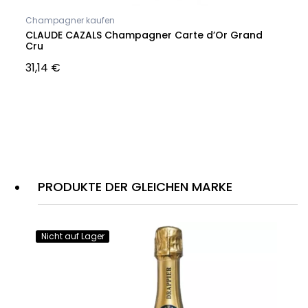
Champagner kaufen
Endgü
t
CLAUDE CAZALS Champagner Carte d’Or Grand
FRAN
Cru
Cru 
31,14 €
PRODUKTE DER GLEICHEN MARKE
Nicht auf Lager