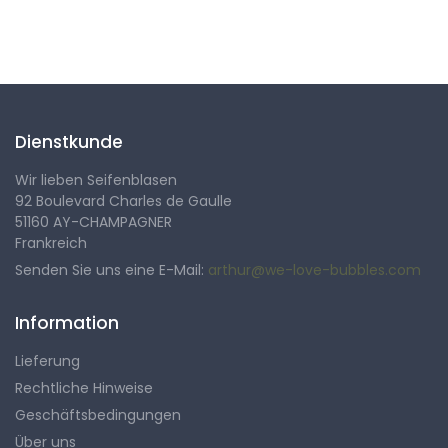
Folgen Sie uns
Dienstkunde
Wir lieben Seifenblasen
92 Boulevard Charles de Gaulle
51160 AY-CHAMPAGNER
Frankreich
Senden Sie uns eine E-Mail:
arthur@we-love-bubbles.com
Information
Lieferung
Rechtliche Hinweise
Geschäftsbedingungen
Über uns