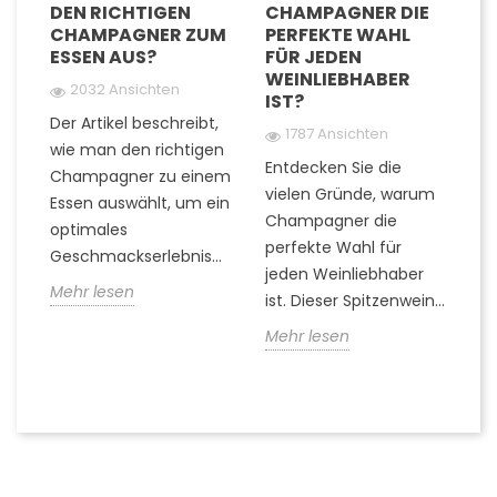
DEN RICHTIGEN
CHAMPAGNER DIE
G
CHAMPAGNER ZUM
PERFEKTE WAHL
C
ESSEN AUS?
FÜR JEDEN
U
WEINLIEBHABER
G
2032 Ansichten
IST?
G
Der Artikel beschreibt,
1787 Ansichten
t-
wie man den richtigen
Entdecken Sie die
Fi
Champagner zu einem
vielen Gründe, warum
Ti
Essen auswählt, um ein
Champagner die
Q
optimales
perfekte Wahl für
z
Geschmackserlebnis...
jeden Weinliebhaber
er
Mehr lesen
ist. Dieser Spitzenwein...
k
die
Mehr lesen
M