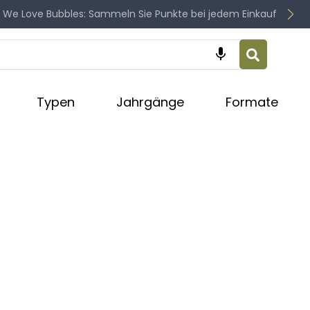
 We Love Bubbles: Sammeln Sie Punkte bei jedem Einkauf

Typen
Jahrgänge
Formate