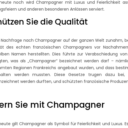
eute noch wird Champagner mit Luxus und Feierlichkeit assoz
agsfeiern und anderen besonderen Anlässen serviert.
ützen Sie die Qualität
 Nachfrage nach Champagner auf der ganzen Welt zunahm, bem
ität des echten französischen Champagners vor Nachahmern
ben Namen herstellten. Dies führte zur Verabschiedung von 
egten, was als „Champagner“ bezeichnet werden darf – näml
mmten Regionen Frankreichs angebaut wurden, und dass besti
halten werden mussten. Diese Gesetze trugen dazu bei,
EINE GESCHICHTE DER
FREUNDSCHAFT:
zeichnet werden durften, und schützten französische Produze
CHAMPAGNE POL ROGER
UND SIR WINSTON
 MAN DEN
W
CHURCHILL
 CHAMPAGNER
P
iern Sie mit Champagner
AUS?
WE
1845 Ansichten
hten
Hinter jedem großen
Champagner steckt seine
eute gilt Champagner als Symbol für Feierlichkeit und Luxus. 
schreibt, wie man
En