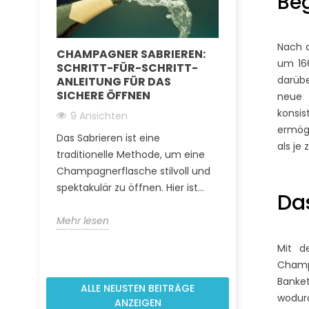
Beg
Nach d
CHAMPAGNER SABRIEREN:
WINZERCHA
um 16
SCHRITT-FÜR-SCHRITT-
GROSSE MAR
darübe
ANLEITUNG FÜR DAS
ASST ZU IH
SICHERE ÖFFNEN
neue 
17 Ansichte
konsis
9 Ansichten
Die Wahl des 
ermögl
Das Sabrieren ist eine
Schaumweins i
als je 
traditionelle Methode, um eine
Entscheidung 
Champagnerflasche stilvoll und
faszinierende
spektakulär zu öffnen. Hier ist...
weltbekannten,
Da
Mehr lesen
Mehr lesen
Mit d
Champ
Banket
ALLE NEUSTEN BEITRÄGE
wodurc
ANZEIGEN