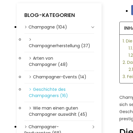
BLOG-KATEGORIEN
Champagne (104)
INH
1. D
Champagnerherstellung (37)
1.
1.
Arten von
2. D
Champagner (48)
2.
3. F
Champagner-Events (14)
Geschichte des
Champagners (16)
Champa
sich s
Wie man einen guten
Gesch
Champagner auswählt (45)
presti
Champagner-
Di
Produzenten (68)