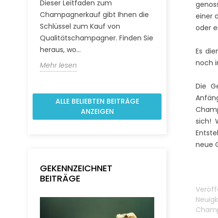
Dieser Leitfaden zum
genoss
den richtige
Champagnerkauf gibt Ihnen die
einer 
einem Essen a
Schlüssel zum Kauf von
oder e
optimales Ges
Qualitätschampagner. Finden Sie
Mehr lesen
heraus, wo...
Es die
noch i
Mehr lesen
Die G
Anfäng
ALLE BELIEBTEN BEITRÄGE
Champa
ANZEIGEN
sich!
Entste
neue G
GEKENNZEICHNET
BEITRÄGE
Veröff
Neuigk
Champ