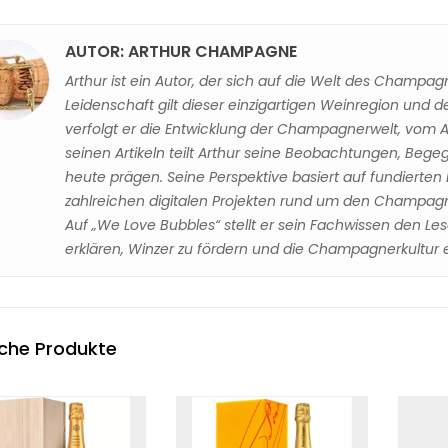
AUTOR: ARTHUR CHAMPAGNE
Arthur ist ein Autor, der sich auf die Welt des Champagne
Leidenschaft gilt dieser einzigartigen Weinregion und d
verfolgt er die Entwicklung der Champagnerwelt, vom A
MPAGNER VS.
CHAMPAGNER DOSIERUNG
C
seinen Artikeln teilt Arthur seine Beobachtungen, Be
KEN: WAS P
RESTZUCKER TABELLE: DER
UN
heute prägen. Seine Perspektive basiert auf fundierte
REM ANLASS?
VERLÄSSLICHE
T
zahlreichen digitalen Projekten rund um den Champagne
GESCHMACKSRATGEBER
n
Auf „We Love Bubbles“ stellt er sein Fachwissen den Les
25 Ansichten
perfekten
De
erklären, Winzer zu fördern und die Champagnerkultur
Die Champagner Dosierung
st oft eine
Gl
Restzucker Tabelle ist der
zwischen zwei
Fl
offizielle Kompass für den
n Welten: den
Ba
Geschmack und die Stilistik
...
iche Produkte
Me
eines...
Mehr lesen