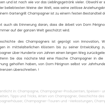
eigene, einzigartige und bunte
en und ist nach wie vor das Lieblingsgetränk vieler. Obwohl er si
n Champagner zu
wa
Geschichte; Im Fall von
der beliebtesten Weine der Welt, was seine zeitlose Anziehungsk
uswählt, um ein
pe
Champagne Pol...
inem Gartengrill: Champagner ist zu einem festen Bestandteil
chmackserlebnis...
We
Sp
Mehr lesen
nt auch als Erinnerung daran, dass die Arbeit von Dom Périg
Me
mmer auf der ganzen Welt geschätzt wird.
eschichte des Champagners ist geprägt von Innovation, Wi
en in mittelalterlichen Klöstern bis zu seiner Entwicklung
gner über Hunderte von Jahren einen langen Weg zurückgelegt
 Wenn Sie das nächste Mal eine Flasche Champagner in die 
hung geholfen haben, von Dom Pérignon selbst vor Jahrhunde
renzen überschreiten. !
entlicht in:
Champagne
,
Champagner-Produzenten
,
Speisen- 
eiten
,
Tipps und Tricks
,
Arten von Champagner
,
Geschichte de
agnerhäuser
,
Champagner-Touren und -Verkostungen
,
Champ