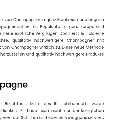
ion von Champagner in ganz Frankreich und begann
HAMPAGNER GLÄSER
UNTERSCHIED
agner schnell an Popularität in ganz Europa und
TERSCHIED: FLÖTE VS.
CHAMPAGNER, CRÉMAN
s neue exotische Vergnügen. Doch erst 1811, als eine
ULPE
UND WINZERSEKT: DER
GROSSE SCHAUMWEIN-G
chte, qualitativ hochwertigere Champagner mit
32 Ansichten
UIDE
ät von Champagner wirklich zu. Diese neue Methode
r wesentliche Champagner
 herzustellen und qualitativ hochwertigere Produkte
37 Ansichten
äser Unterschied zwischen
Champagner, Crémant und
öte und Tulpe liegt in der
Winzersekt basieren alle auf
lance zwischen optischer...
traditionellen Flaschengärun
mpagne
unterscheiden sich jedoch...
hr lesen
Mehr lesen
 Beliebtheit. Mitte des 19. Jahrhunderts wurde
hkeit. Es findet sich nicht nur bei königlichen
gieren auf Schiffen und Eisenbahnwaggons serviert,